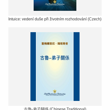
Intuice: vedení duše při životním rozhodování (Czech)
古魯-弟子關係 (Chinese Traditional)