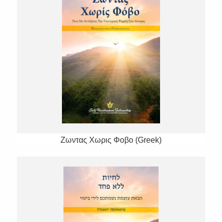
Ζωντας Χωρις Φοβο (Greek)