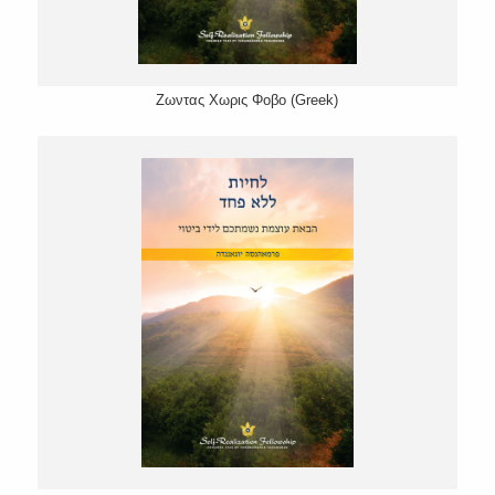
Ζωντας Χωρις Φοβο (Greek)