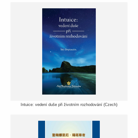
Intuice: vedení duše při životním rozhodování (Czech)