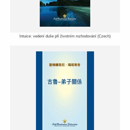
Intuice: vedení duše při životním rozhodování (Czech)