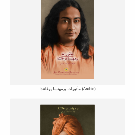
مأثورات برمهنسا يوغانندا (Arabic)