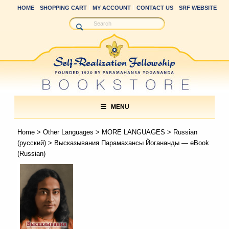
HOME
SHOPPING CART
MY ACCOUNT
CONTACT US
SRF WEBSITE
MENU
Home
>
Other Languages
>
MORE LANGUAGES
>
Russian
(русский)
> Высказывания Парамахансы Йогананды — eBook
(Russian)