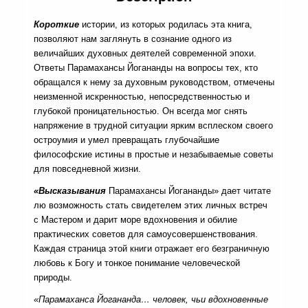
Короткие
истории, из которых родилась эта книга,
позволяют нам заглянуть в сознание одного из
величайших духовных деятелей современной эпохи.
Ответы Парамахансы Йогананды на вопросы тех, кто
обращался к нему за духовным руководством, отмечены
неизменной искренностью, непосредственностью и
глубокой проницательностью. Он всегда мог снять
напряжение в трудной ситуации ярким всплеском своего
остроумия и умел превращать глубочайшие
философские истины в простые и незабываемые советы
для повседневной жизни.
«Высказывания
Парамахансы Йогананды» дает читате
лю возможность стать свидетелем этих личных встреч
с Мастером и дарит море вдохновения и обилие
практических советов для самоусовершенствования.
Каждая страница этой книги отражает его безграничную
любовь к Богу и тонкое понимание человеческой
природы.
«Парамаханса Йогананда… человек, чьи вдохновенные