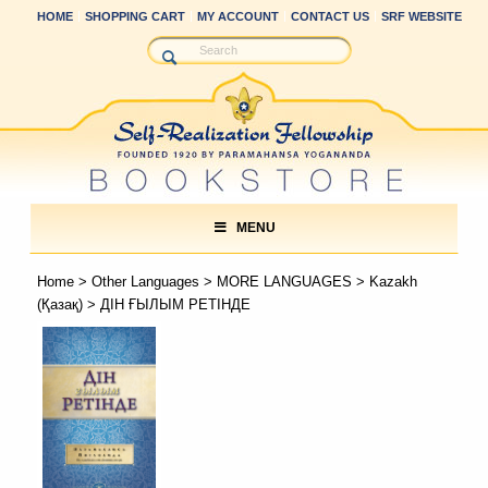
HOME
SHOPPING CART
MY ACCOUNT
CONTACT US
SRF WEBSITE
MENU
Home
>
Other Languages
>
MORE LANGUAGES
>
Kazakh
(Қазақ)
> ДІН ҒЫЛЫМ РЕТІНДЕ