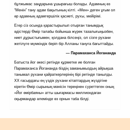
бұлжымас заңдарына ұшырағыш болады. Адамның өз
“Менін” тану адам бақытының кілті. «Мен» деген ұғым ол
әр адамның адамгершілік қасиеті, рухы, мейірімі.
Егер сіз осында қарастырылып отырған танымдық
әдістерді Өмір талабы бойынша жүрек тазалығыңызбен,
ниет дұрыстығымен, қолдана білсеңіз, ол сізге рухани
жетiлуге мүмкiндiк беріп бiр Алланы тануға бағыттайды.
—
Парамаханса Йогананда
Батыста йог әкесі ретінде құрметке ие болған
Парамаханса Йогананда біздің заманымыздың айрықша
танымал рухани қайраткерлерінің бірі ретінде танылды.
ХХ ғасырдағы ең үздік рухани кітаптардың жүздігіне
кіретін Өмір сырының мәнісін тереңінен суреттеген оның
«Йог өмірбаяны» атты шығармасы миллиондаған
оқырмандар әлемінде өз орнын таба білді.