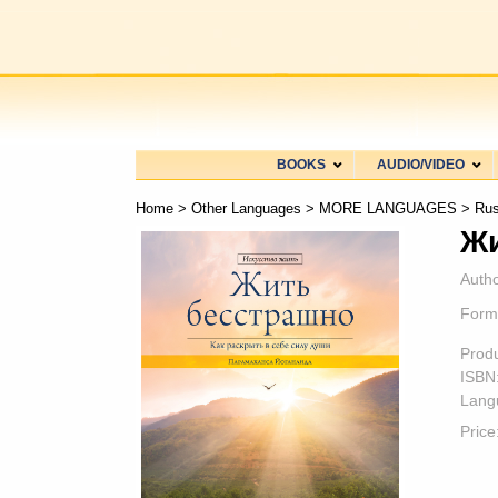
BOOKS
AUDIO/VIDEO
Home
>
Other Languages
>
MORE LANGUAGES
>
Rus
Жи
Autho
Form
Prod
ISBN
Lang
Price