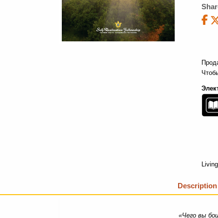
Shar
Прод
Чтоб
Элек
Livin
Description
«Чего вы бо