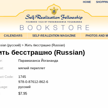
HOME
SHOPPIN
CALENDARS
SELF-REALIZATION MAGAZINE
PHOTOS AND 
sian (русский)
> Жить бесстрашно (Russian)
ть бесстрашно (Russian)
r:
Парамаханса Йогананда
at:
мягкий переплет
uct Code:
1745
:
978-0-87612-862-6
uage:
русский
$
7.95
: