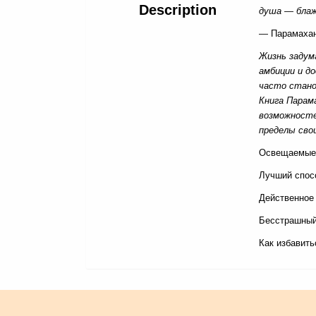
Description
душа — блаж
— Парамахан
Жизнь задум
амбиции и д
часто стано
Книга Парам
возможносте
пределы сво
Освещаемые
Лучший спос
Действенное 
Бесстрашный
Как избавить