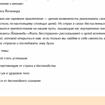
енная и вечная»
са Йогананда
ана как огромное приключение — ценная возможность реализовать сво
остичь по-настоящему стоящих целей. Но страх в своих бесчисленных
вится препятствием на нашем пути, лишающим нас внутреннего поко
ахансы Йогананды «Жить бесстрашно» рассказывает о целой вселенн
й, готовой открыться нам, если только мы найдем в себе смелость 
их страхов и последовать зову души.
 темы:
об стать успешным
противоядие от страха и беспокойства
 ум и здоровое тело
ся от беспокойного сознания