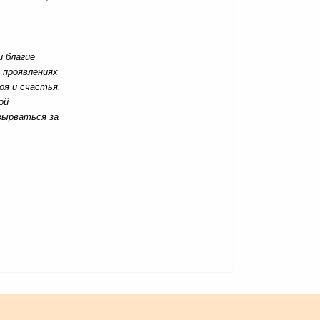
и благие
 проявлениях
я и счастья.
ой
вырваться за