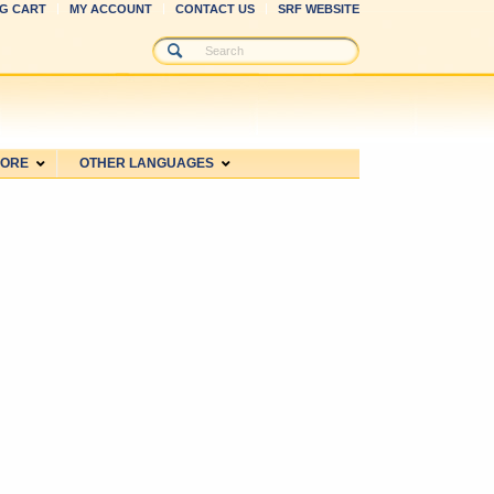
G CART
MY ACCOUNT
CONTACT US
SRF WEBSITE
MORE
OTHER LANGUAGES