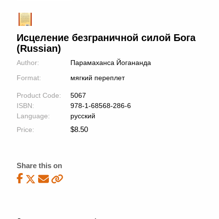
Исцеление безграничной силой Бога
(Russian)
Author:
Парамаханса Йогананда
Format:
мягкий переплет
Product Code:
5067
ISBN:
978-1-68568-286-6
Language:
русский
$
8.50
Price:
Share this on