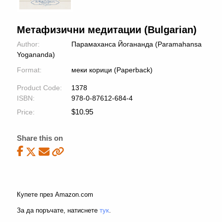
Метафизични медитации (Bulgarian)
Author:
Парамаханса Йогананда (Paramahansa
Yogananda)
Format:
меки корици (Paperback)
Product Code:
1378
ISBN:
978-0-87612-684-4
$
10.95
Price:
Share this on
Купете през Amazon.com
За да поръчате, натиснете
тук
.