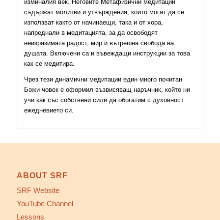
изминалия век. Неговите Метафизични медитации
съдържат молитви и утвърждения, които могат да се
използват както от начинаещи, така и от хора,
напреднали в медитацията, за да освободят
неизразимата радост, мир и вътрешна свобода на
душата. Включени са и въвеждащи инструкции за това
как се медитира.
Чрез тези динамични медитации един много почитан
Божи човек е оформил възвисяващ наръчник, който ни
учи как със собствени сили да обогатим с духовност
ежедневието си.
ABOUT SRF
SRF Website
YouTube Channel
Lessons