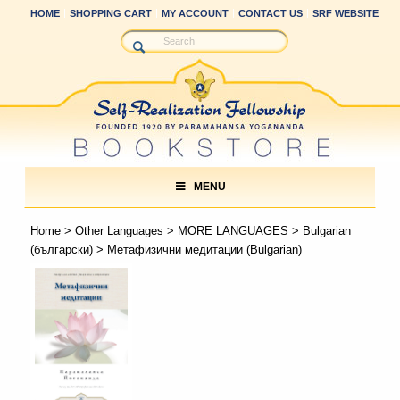
HOME
SHOPPING CART
MY ACCOUNT
CONTACT US
SRF WEBSITE
MENU
Home
>
Other Languages
>
MORE LANGUAGES
>
Bulgarian
(български)
> Метафизични медитации (Bulgarian)