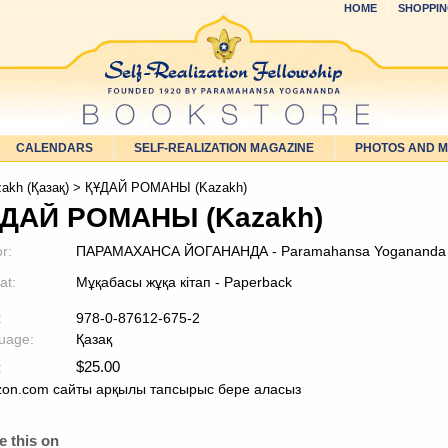
HOME
SHOPPIN
CALENDARS
SELF-REALIZATION MAGAZINE
PHOTOS AND 
akh (Қазақ)
> ҚҰДАЙ РОМАНЫ (Kazakh)
ДАЙ РОМАНЫ (Kazakh)
r:
ПАРАМАХАНСА ЙОГАНАНДА - Paramahansa Yogananda
at:
Мұқабасы жұқа кітап - Paperback
:
978-0-87612-675-2
uage:
Қазақ
$
25.00
:
on.com сайты арқылы тапсырыс бере аласыз
e this on