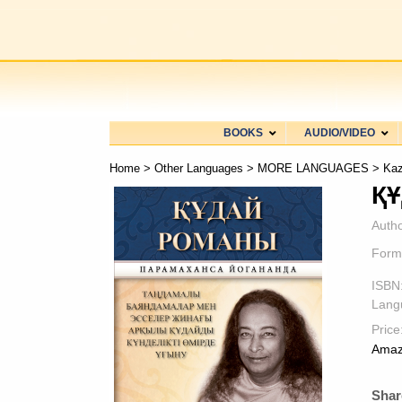
BOOKS
AUDIO/VIDEO
Home
>
Other Languages
>
MORE LANGUAGES
>
Kaz
ҚҰ
Autho
Form
ISBN
Lang
Price
Amaz
Shar