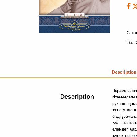
Сатып
The 
Description
Парамаханса 
Description
кітабындағы
рухани әңгім
және Аллаға 
біздің заман
Бұл кітаптағ
әлемдегі бар
жүректеріне 