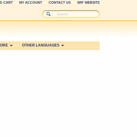
G CART
MY ACCOUNT
CONTACT US
SRF WEBSITE
MORE
OTHER LANGUAGES