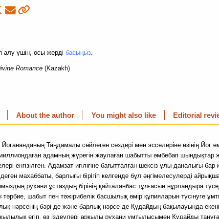
 алу үшін, осы жерді
басыңыз
.
Divine Romance
(Kazakh)
About the author
You might also like
Editorial rev
Йогананданың Таңдамалы сөйлеген сөздері мен эсселеріне өзінің Йог ө
 миллиондаған адамның жүрегін жаулаған шабытты әмбебап шындықтар 
елері енгізілген. Адамзат игілігіне бағытталған шексіз ұлы даналығы бар 
деген махаббаты, барлығы бірігіп келгенде бұл әңгімелесулерді айрықша
ымыздың рухани ұстаздың бірінің қайталанбас тұлғасын нұрландыра түсе
ы тәрбие, шабыт пен тәжірибелік басшылық өмір құпияларын түсінуге ұм
лық нәрсенің бәрі де және барлық нәрсе де Құдайдың бақылауында екені
жылылық егіп, өз іздеулері арқылы рухани ұмтылысымен Құдайды тануғ