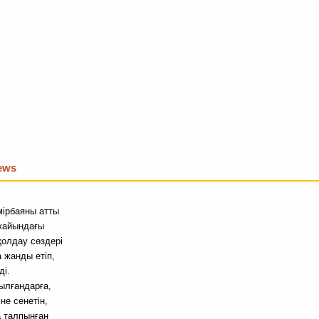
iews
мірбаяны атты
жайындағы
қолдау сөздері
 жанды етіп,
ді.
тылғандарға,
не сенетін,
а талпынған