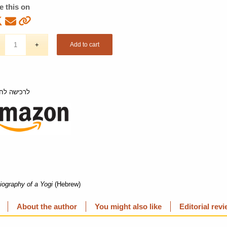
e this on
Add to cart
לרכישה לחצ
iography of a Yogi
(Hebrew)
About the author
You might also like
Editorial rev