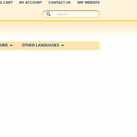
G CART
MY ACCOUNT
CONTACT US
SRF WEBSITE
MORE
OTHER LANGUAGES