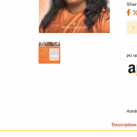
Shar
ו כאן
Autob
Description