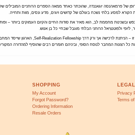
 הדופן של פרמאהנסה יוגאננדה, שהוכתר כאחד ממאה הספרים הרוחניים המובילים ש
 הקורא למסע בלתי נשכח בעולם של קדושים ויוגים, מדע ונסים, מוות ותחייה
ש ובשנינות מחממת לב, הוא מאיר את סודות החיים והקיום העמוקים ביותר – ופות
ר, ליופי ולפוטנציאל הרוחני הבלתי מוגבל שבחיי כל בן אנוש
מהדורה מורחבת זו  Self-Realization Fellowship, הארגון שייסד המחבר – היא
ת כל רצונות המחבר לנוסח הסופי, וביניהם חומרים רבים שהוסיף למהדורה המקורית מש
SHOPPING
LEGA
My Account
Privacy 
Forgot Password?
Terms of
Ordering Information
Resale Orders