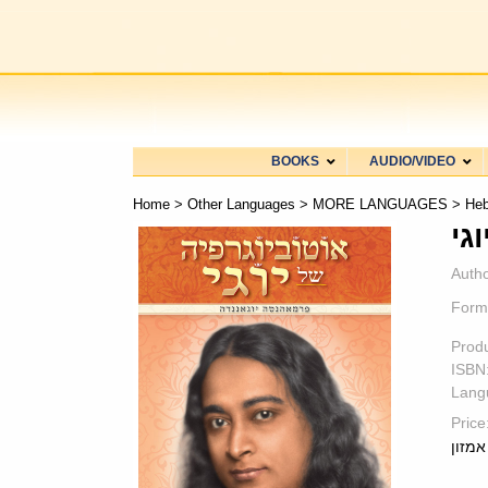
BOOKS
AUDIO/VIDEO
Home
>
Other Languages
>
MORE LANGUAGES
>
He
Autho
Form
Prod
ISBN
Lang
Price
אמזון