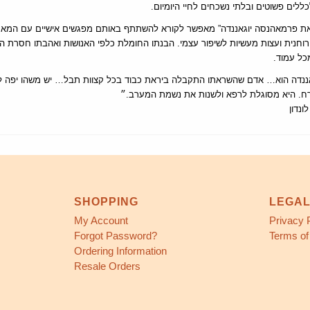
ללים פשוטים ובלתי נשכחים לחיי היומיום.
ת פרמאהנסה יוגאננדה” מאפשר לקורא להשתתף באותם מפגשים אישיים עם המאס
חנית ועצות מעשיות לשיפור עצמי. הבנתו החומלת כלפי האנושות ואהבתו חסרת הג
כל עמוד.
ננדה הוא… אדם שהשראתו התקבלה ביראת כבוד בכל קצוות תבל… יש משהו יפה ל
ח. היא מסוגלת לרפא ולשנות את נשמת המערב.״
ונדון
SHOPPING
LEGA
My Account
Privacy 
Forgot Password?
Terms of
Ordering Information
Resale Orders