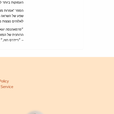
העמוקות ביותר לכ
הספר “אמרות מא
שפע של השראה רו
לאלוהים נוצצות מ
״פרמאהנסה יוגא
הרוחנית של המזר
– ״ריידרס רוויו,״ ל
L
Policy
 Service