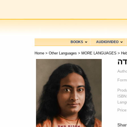
BOOKS
AUDIO/VIDEO
Home
>
Other Languages
>
MORE LANGUAGES
>
He
Autho
Form
Prod
ISBN
Lang
Price
Shar