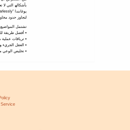
بأشكالھ التي لا ت
لتجاوز حدود مخاوف.
تشتمل المواضیع:
أفضل طریقة للنجا
تریاقات عملیة مض
العقل الجريء وال
تخلیص الوعي من 
L
Policy
 Service