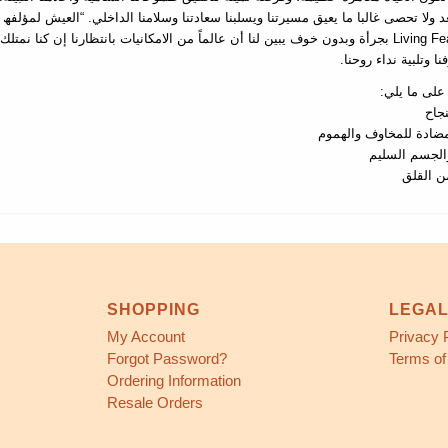
عد ولا تحصى غالبا ما یعیق مسیرتنا ویسلبنا سعادتنا وسلامنا الداخلي. “العیش لمؤلفھ
ving Fearlessly بجرأة وبدون خوف یبین لنا أن عالماً من الامكانیات بانتظارنا إن كنا نمتلك الشجاعة
نا وتلبیة نداء روحنا
 على ما یلي
• ح
• ادة للمخاوف والھموم
• جسم السلیم
• القلق
SHOPPING
LEGA
My Account
Privacy 
Forgot Password?
Terms of
Ordering Information
Resale Orders