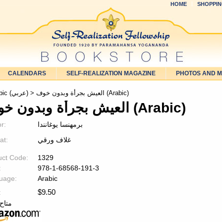
HOME
SHOPPIN
CALENDARS
SELF-REALIZATION MAGAZINE
PHOTOS AND 
> العیش بجرأة وبدون خوف (Arabic)
Arabic (عربي)
العیش بجرأة وبدون خوف (Arabic)
r:
برمھنسا یوغانندا
at:
غلاف ورقي
uct Code:
1329
:
978-1-68568-191-3
uage:
Arabic
$
9.50
:
متاح