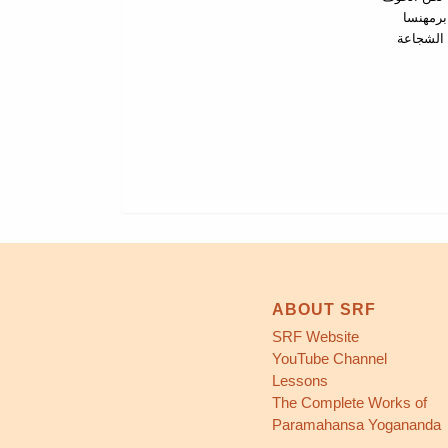
 برمھنسا
یوغانندا “Li
ABOUT SRF
SRF Website
YouTube Channel
Lessons
The Complete Works of
Paramahansa Yogananda