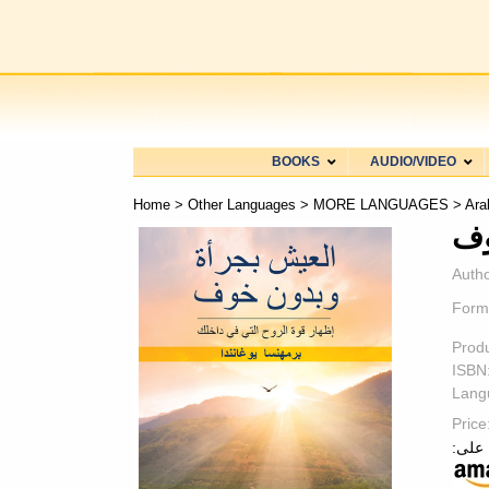
BOOKS
AUDIO/VIDEO
Home
>
Other Languages
>
MORE LANGUAGES
>
Autho
Form
Prod
ISBN
Lang
Price
: على