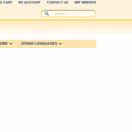
G CART
MY ACCOUNT
CONTACT US
SRF WEBSITE
MORE
OTHER LANGUAGES