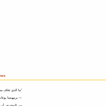
iews
ما الذي تخاف من.”
برمھنسا یوغانندا
من المفترض أن تك