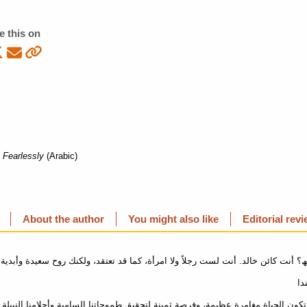
e this on
g Fearlessly
(Arabic)
About the author
You might also like
Editorial rev
ھ؟ أنت كائن خالد. أنت لست رجلاً ولا امرأة، كما قد تعتقد، ولكنك روح سعیدة وأبدیة
— 
ون الحیاة مغامرة عظیمة، وفرصة ثمینة لتحقیق طموحاتنا السامیة وأحلامنا النبیلة