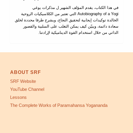
في ھذا الكتاب، یقدم المؤلف الشھیر ل مذكرات یوغي
Autobiography of a Yogi التي تعتبر من الكلاسیكیات الروحیة
الخالدة توكیدات إیجابیة لتحقیق النجاح، ویشرح طرقا محددة لخلق
سعادة دائمة، ویبیّن كیف یمكن التغلب على السلبیة والقصور
الذاتي من خلال استخدام القوة الدینامیكیة لإرادتنا.
ABOUT SRF
SRF Website
YouTube Channel
Lessons
The Complete Works of Paramahansa Yogananda