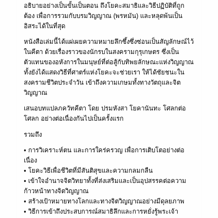
อธิบายอย่างเป็นขั้นเป็นตอน ถึงโยคะสมาธิและวิธีปฏิบัติที่ถูก
ต้อง เพื่อการรวมกับบรมวิญญาณ (พรหมัน) และหลุดพ้นเป็น
อิสระได้ในที่สุด
หนังสือเล่มนี้ได้แผ่เผยความหมายลึกซึ้งซึ่งซ่อนเป็นสัญลักษณ์ไว้
ในคีตา ด้วยเรื่องราวของนักรบในสงครามกุรุเกษตร ซึ่งเป็น
ตัวแทนของอหังการในมนุษย์ที่ต่อสู้กับทิพยลักษณะแห่งวิญญาณ
ทั้งยังได้แสดงวิธีที่ศาตร์แห่งโยคะจะช่วยเรา ให้ได้ชัยชนะใน
สงครามชีวิตประจำวัน เข้าถึงความเกษมทั้งทางวัตถุและจิต
วิญญาณ
เสนอบทแปลภควัทคีตา โดย ปรมหังสา โยคานันทะ โศลกต่อ
โศลก อย่างต่อเนื่องกันไปเป็นครั้งแรก
รวมถึง
• การวิเคราะห์ตน และการใคร่ครวญ เพื่อการเติบโตอย่างต่อ
เนื่อง
• โยคะวิธีเพื่อชีวิตที่มีสันติสุขและความกลมกลืน
• เข้าใจอำนาจจิตวิทยาทั้งที่ส่งเสริมและเป็นอุปสรรคต่อความ
ก้าวหน้าทางจิตวิญญาณ
• สร้างเป้าหมายทางโลกและทางจิตวิญญาณอย่างมีดุลยภาพ
• วิธีการเข้าถึงประสบการณ์สมาธิลึกและการหยั่งรู้พระเจ้า