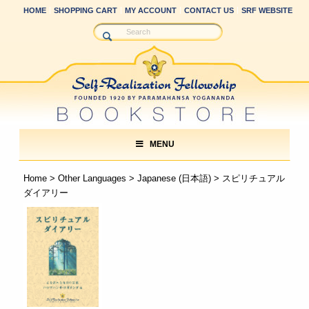
HOME
SHOPPING CART
MY ACCOUNT
CONTACT US
SRF WEBSITE
MENU
Home
>
Other Languages
>
Japanese (日本語)
> スピリチュアル
ダイアリー