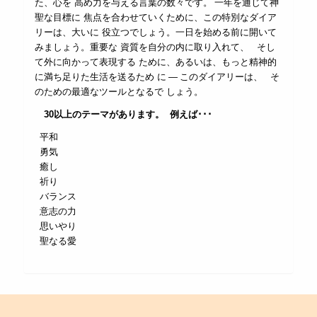
た、心を 高め力を与える言葉の数々です。 一年を通じて神
聖な目標に 焦点を合わせていくために、この特別なダイア
リーは、大いに 役立つでしょう。一日を始める前に開いて
みましょう。重要な 資質を自分の内に取り入れて、 そし
て外に向かって表現する ために、あるいは、もっと精神的
に満ち足りた生活を送るため に ― このダイアリーは、 そ
のための最適なツールとなるで しょう。
30
以上のテーマがあります。
例えば･･･
平和
勇気
癒し
祈り
バランス
意志の力
思いやり
聖なる愛