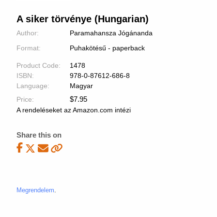
A siker törvénye (Hungarian)
Author:
Paramahansza Jógánanda
Format:
Puhakötésű - paperback
Product Code:
1478
ISBN:
978-0-87612-686-8
Language:
Magyar
$
7.95
Price:
A rendeléseket az Amazon.com intézi
Share this on
Megrendelem
.