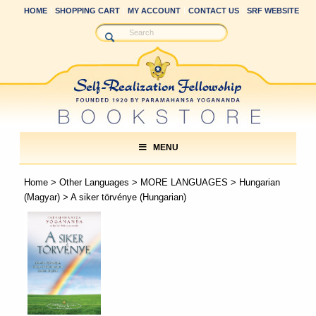
HOME
SHOPPING CART
MY ACCOUNT
CONTACT US
SRF WEBSITE
MENU
Home
>
Other Languages
>
MORE LANGUAGES
>
Hungarian
(Magyar)
> A siker törvénye (Hungarian)