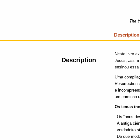
The Y
Description
Neste livro e
Description
Jesus, assim
ensinou essa 
Uma compilaçã
Resurrection 
e incompreen
um caminho un
Os temas in
Os “anos de
A antiga ciê
verdadeiro s
De que modo