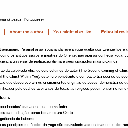
oga of Jesus
(Portuguese)
About the author
You might also like
Editorial rev
xtraordinário, Paramahansa Yogananda revela yoga oculta dos Evangelhos e 
 como os antigos sábios e mestres do Oriente, não apenas conhecia yoga,
ciência universal de realização divina a seus discípulos mais próximos.
o da celebrada obra de dois volumes do autor (The Second Coming of Chris
of the Christ Within You), este livro penetrante e compacto transcende os s
é
c
são que obscureceram os ensinamentos originais de Jesus, demonstrando qu
ificador pelo qual os aspirantes de todas as religiões podem entrar no reino
cluem:
sconhecidos” que Jesus passou na Índia
ncia da meditação: como tornar-se um Cristo
ignificado do batismo
 os princípios e métodos da yoga são equivalents aos ensinamentos dos ma