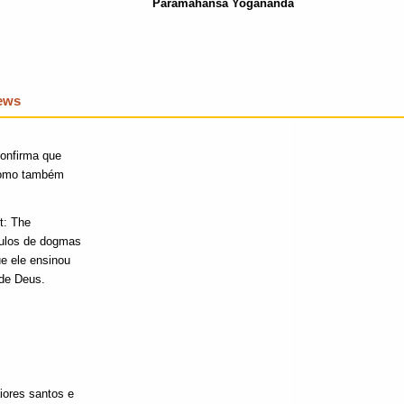
Paramahansa Yogananda
iews
confirma que
 como também
t: The
ulos de dogmas
e ele ensinou
 de Deus.
iores santos e