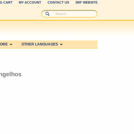
G CART
MY ACCOUNT
CONTACT US
SRF WEBSITE
MORE
OTHER LANGUAGES
ngelhos