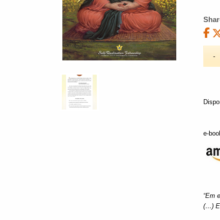
Shar
Dispo
e-boo
“Em e
(…) E