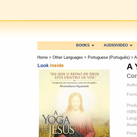
BOOKS
AUDIO/VIDEO
Home
>
Other Languages
>
Portuguese (Português)
> A
A 
Com
Autho
Form
Prod
ISBN
Lang
Availa
Price