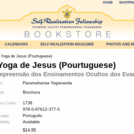
HOME
SHOPPIN
CALENDARS
SELF-REALIZATION MAGAZINE
PHOTOS AND 
 Yoga de Jesus (Pourtuguese)
Yoga de Jesus (Pourtuguese)
preensão dos Ensinamentos Ocultos dos Eva
r:
Paramahansa Yogananda
at:
Brochura
uct Code:
1738
:
978-0-87612-377-5
uage:
Português
bility:
Available
$
14.95
: