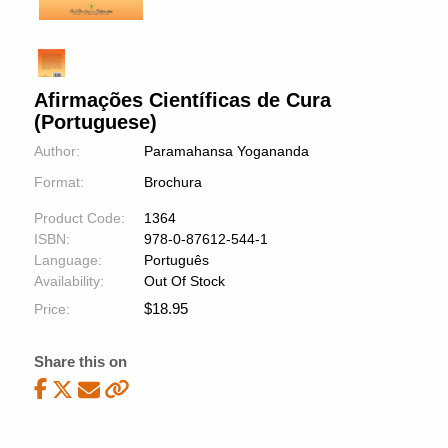
Afirmações Científicas de Cura
(Portuguese)
Author:
Paramahansa Yogananda
Format:
Brochura
Product Code:
1364
ISBN:
978-0-87612-544-1
Language:
Português
Availability:
Out Of Stock
$
18.95
Price:
Share this on