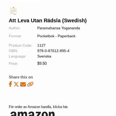
Att Leva Utan Rädsla (Swedish)
Author:
Paramahansa Yogananda
Format:
Pocketbok - Paperback
Product Code:
1127
ISBN:
978-0-87612-895-4
Language:
Svenska
$
9.50
Price:
Share this on
För order av Amazon handla, klicka här.