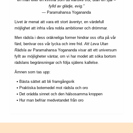
fylld av glädje, evig.”
— Paramahansa Yogananda
Livet är menat att vara ett stort äventyr, en värdefull
möjlighet att infria våra nobla ambitioner och drömmar.
Men rädsla i dess oräkneliga former hindrar oss ofta på vår
färd, berövar oss vår lycka och inre frid.
Att Leva Utan
Rädsla
av Paramahansa Yogananda visar att ett universum
fyllt av möjligheter väntar, om vi har modet att söka bortom
rädslans begränsningar och följa själens kallelse.
Ämnen som tas upp:
• Bästa sättet att bli framgångsrik
• Praktiska botemedel mot rädsla och oro
• Det orädda sinnet och den hälsosamma kroppen
• Hur man befriar medvetandet från oro