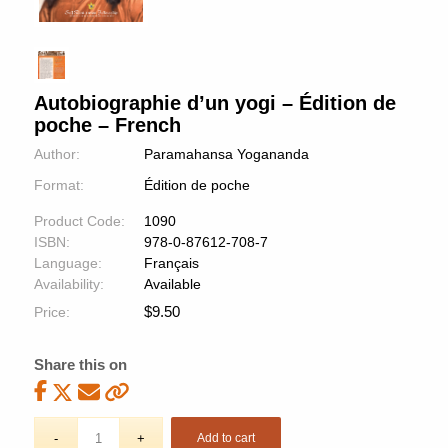
Autobiographie d’un yogi – Édition de
poche – French
Author:
Paramahansa Yogananda
Format:
Édition de poche
Product Code:
1090
ISBN:
978-0-87612-708-7
Language:
Français
Availability:
Available
$
9.50
Price:
Share this on
Add to cart