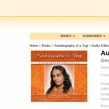
BOOKS
AUDIO/VIDEO
Home
>
Books
>
Autobiography of a Yogi
>
Audio Editi
Au
Ges
Autho
Form
Prod
ISBN
Lang
Availa
Price