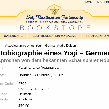
HOME
SHOPPIN
CALENDARS
SELF-REALIZATION MAGAZINE
PHOTOS AND 
on
> Autobiographie eines Yogi – German Audio-Edition
tobiographie eines Yogi – Germa
prochen von dem bekannten Schauspieler Rob
r:
Paramahansa Yogananda
at:
Hörbuch - CD-Audio (18 CDs)
uct Code:
2702
:
978-0-87612-570-0
uage:
Deutsch
bility:
Available
$
70.00
: