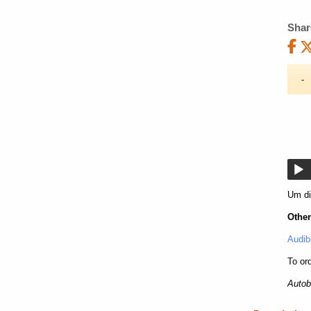
Shar
Um di
Other
Audib
To or
Autob