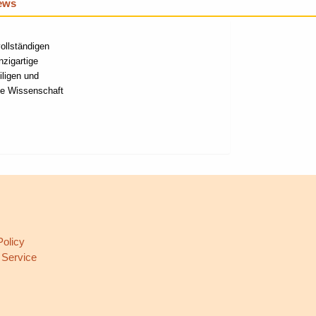
iews
ollständigen
zigartige
ligen und
mte Wissenschaft
L
Policy
 Service