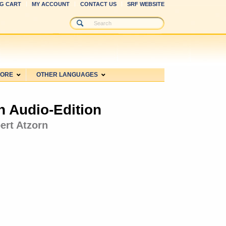
G CART
MY ACCOUNT
CONTACT US
SRF WEBSITE
MORE
OTHER LANGUAGES
n Audio-Edition
ert Atzorn