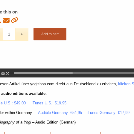
e this on
Add to cart
00:00
esen Artikel über yogishop.com direkt aus Deutschland zu erhalten,
klicken Si
 audio editions available:
le U.S.: $49.00
iTunes U.S.: $19.95
der within Germany —
Audible Germany: €54,95
iTunes Germany: €17,99
iography of a Yogi
– Audio Edition (German)