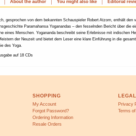
About the author
You might also like
Editorial rev
h, gesprochen von dem bekannten Schauspieler Robert Atzorn, enthält den v
nsgeschichte Paramahansa Yoganandas – den fesselnden Bericht über die ein
e eines Menschen. Yogananda beschreibt seine Erlebnisse mit indischen Hei
Meistern der Neuzeit und bietet dem Leser eine klare Einführung in die gesa
ie des Yoga.
usgabe auf 18 CDs
SHOPPING
LEGA
My Account
Privacy 
Forgot Password?
Terms of
Ordering Information
Resale Orders