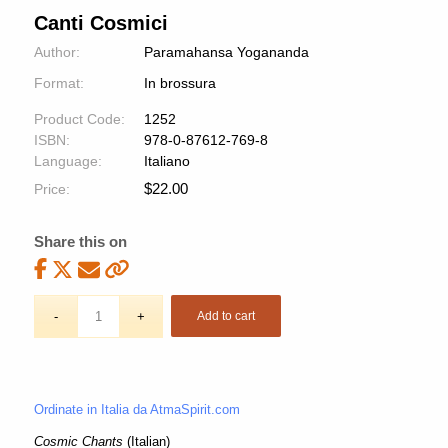
Canti Cosmici
Author:
Paramahansa Yogananda
Format:
In brossura
Product Code:
1252
ISBN:
978-0-87612-769-8
Language:
Italiano
$
22.00
Price:
Share this on
Add to cart
Ordinate in Italia da AtmaSpirit.com
Cosmic Chants
(Italian)