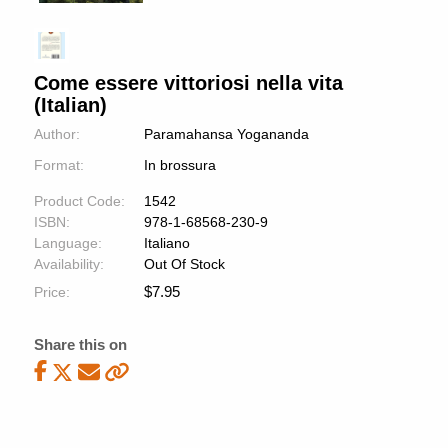
Come essere vittoriosi nella vita
(Italian)
Author:
Paramahansa Yogananda
Format:
In brossura
Product Code:
1542
ISBN:
978-1-68568-230-9
Language:
Italiano
Availability:
Out Of Stock
$
7.95
Price:
Share this on