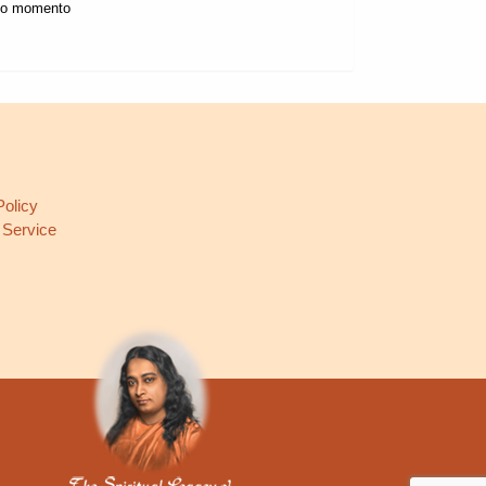
odo momento
L
Policy
 Service