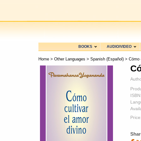
BOOKS
AUDIO/VIDEO
Home
>
Other Languages
>
Spanish (Español)
> Cómo cu
Có
Autho
Prod
ISBN
Lang
Availa
Price
Shar