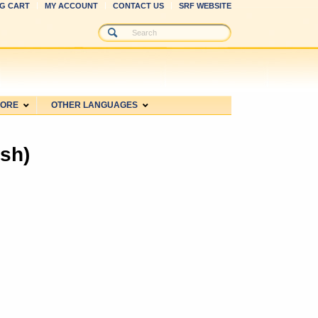
G CART
MY ACCOUNT
CONTACT US
SRF WEBSITE
MORE
OTHER LANGUAGES
ish)