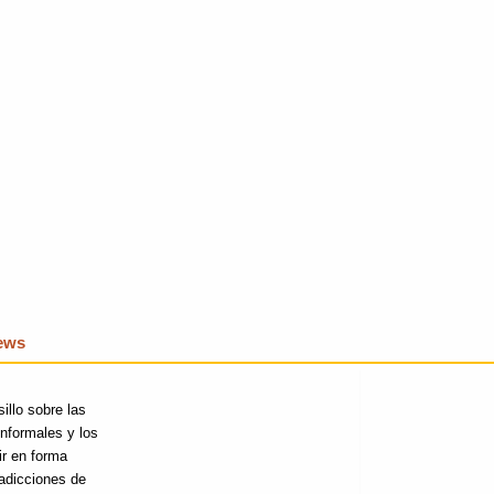
iews
illo sobre las
nformales y los
ir en forma
radicciones de