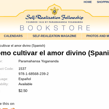
HOME
SHOPPIN
CALENDARS
SELF-REALIZATION MAGAZINE
PHOTOS AND 
ltivar el amor divino (Spanish)
mo cultivar el amor divino (Span
r:
Paramahansa Yogananda
uct Code:
1537
:
978-1-68568-239-2
uage:
Español
bility:
Available
$
2.50
:
e this on