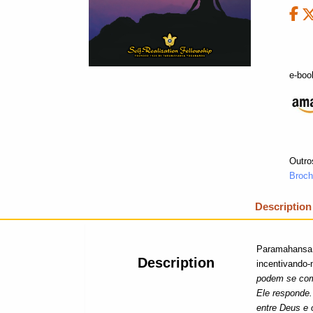
e-boo
Outro
Broch
Description
Paramahansa Y
Description
incentivando-
podem se com
Ele responde.
entre Deus e