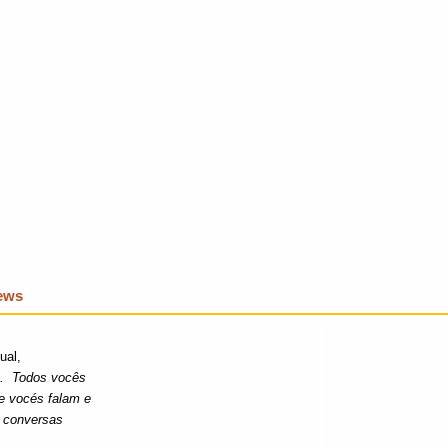
iews
ual,
o. Todos vocês
e vocés falam e
e conversas