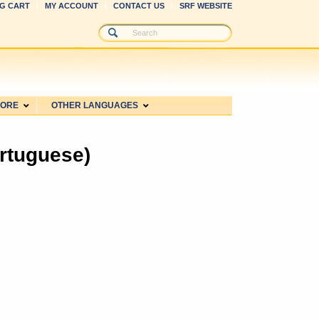
G CART
MY ACCOUNT
CONTACT US
SRF WEBSITE
MORE
OTHER LANGUAGES
rtuguese)