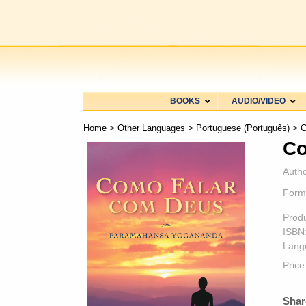
BOOKS
AUDIO/VIDEO
Home
>
Other Languages
>
Portuguese (Português)
> C
Co
Autho
Form
Prod
ISBN
Lang
Price
Shar