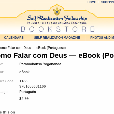
HOME
SHOPPIN
CALENDARS
SELF-REALIZATION MAGAZINE
PHOTOS AND 
omo Falar com Deus — eBook (Portuguese)
mo Falar com Deus — eBook (Po
r:
Paramahansa Yogananda
at:
eBook
uct Code:
1188
:
9781685681166
uage:
Português
$
2.99
:
e this on