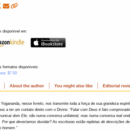
k disponível em:
s formatos disponíveis:
ura: $7.50
About the author
You might also like
Editorial rev
ogananda, nesse livreto, nos transmite toda a força de sua grandeza espirit
nos a ter um contato direto com o Divino: “
Falar com Deus é fato comprovad
unicar dom Ele; não numa conversa unilateral, mas numa conversa real ond
 Por que deveríamos duvidar? As escrituras estão repletas de descrições d
 o homem.”