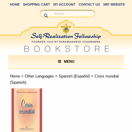
HOME
SHOPPING CART
MY ACCOUNT
CONTACT US
SRF WEBSITE
MENU
Home
>
Other Languages
>
Spanish (Español)
> Crisis mundial
(Spanish)