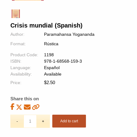
Crisis mundial (Spanish)
Author:
Paramahansa Yogananda
Format:
Rústica
Product Code:
1198
ISBN:
978-1-68568-159-3
Language:
Español
Availability:
Available
$
2.50
Price:
Share this on
Add to cart