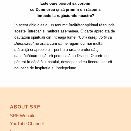
Este oare posibil să vorbim
cu Dumnezeu și să primim un răspuns
limpede la rugăciunile noastre?
În acest ghid clasic, un renumit învățător spiritual răspunde
acestei întrebări și multora asemenea. O carte apreciată de
căutătorii spirituali din întreaga lume,
“Cum puteţi
vorbi cu
Dumnezeu”
ne arată cum să ne rugăm cu mai multă
stăruinţă și apropiere – pentru a crea o profundă și
satisfăcătoare legătură personală cu Divinul. O carte de
păstrat la căpătâiul patului, descoperind cu fiecare lectură
noi perle de inspirație și înțelepciune.
ABOUT SRF
SRF Website
YouTube Channel