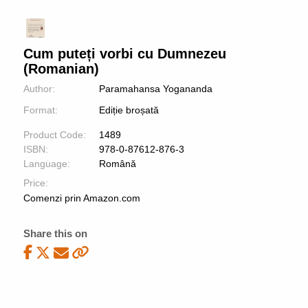
Cum puteți vorbi cu Dumnezeu
(Romanian)
Author:
Paramahansa Yogananda
Format:
Ediție broșată
Product Code:
1489
ISBN:
978-0-87612-876-3
Language:
Română
Price:
Comenzi prin Amazon.com
Share this on