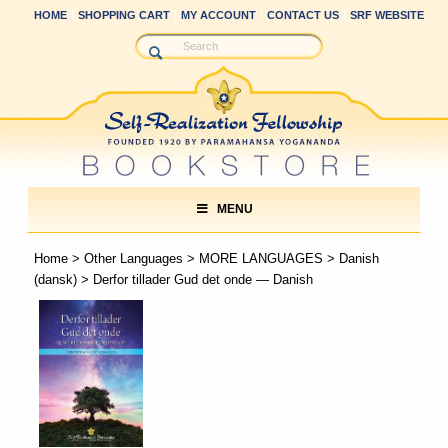
HOME
SHOPPING CART
MY ACCOUNT
CONTACT US
SRF WEBSITE
MENU
Home
>
Other Languages
>
MORE LANGUAGES
>
Danish
(dansk)
> Derfor tillader Gud det onde — Danish