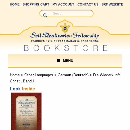
HOME
SHOPPING CART
MY ACCOUNT
CONTACT US
SRF WEBSITE
MENU
Home
>
Other Languages
>
German (Deutsch)
> Die Wiederkunft
Christi, Band I