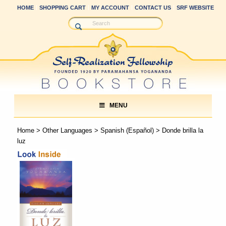
HOME
SHOPPING CART
MY ACCOUNT
CONTACT US
SRF WEBSITE
MENU
Home
>
Other Languages
>
Spanish (Español)
> Donde brilla la
luz