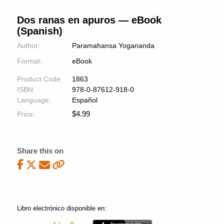
Dos ranas en apuros — eBook
(Spanish)
Author:
Paramahansa Yogananda
Format:
eBook
Product Code:
1863
ISBN:
978-0-87612-918-0
Language:
Español
$
4.99
Price:
Share this on
Libro electrónico disponible en: