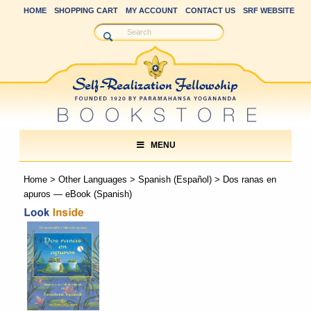
HOME
SHOPPING CART
MY ACCOUNT
CONTACT US
SRF WEBSITE
MENU
Home
>
Other Languages
>
Spanish (Español)
> Dos ranas en
apuros — eBook (Spanish)