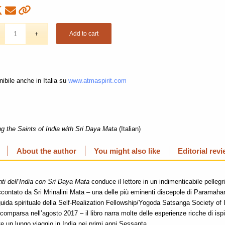
Add to cart
ibile anche in Italia su
www.atmaspirit.com
ing the Saints of India with Sri Daya Mata
(Italian)
About the author
You might also like
Editorial rev
anti dell’India con Sri Daya Mata
conduce il lettore in un indimenticabile pellegr
accontato da Sri Mrinalini Mata – una delle più eminenti discepole di Parama
uida spirituale della Self-Realization Fellowship/Yogoda Satsanga Society of 
scomparsa nell’agosto 2017 – il libro narra molte delle esperienze ricche di ispi
e un lungo viaggio in India nei primi anni Sessanta.