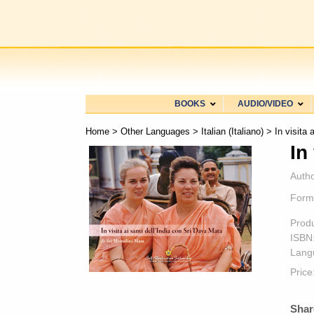
BOOKS
AUDIO/VIDEO
Home
>
Other Languages
>
Italian (Italiano)
> In visita a
In
Autho
Form
Prod
ISBN
Lang
Price
Shar