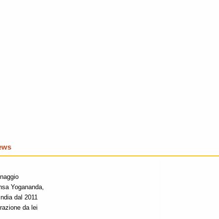
iews
inaggio
hansa Yogananda,
India dal 2011
razione da lei