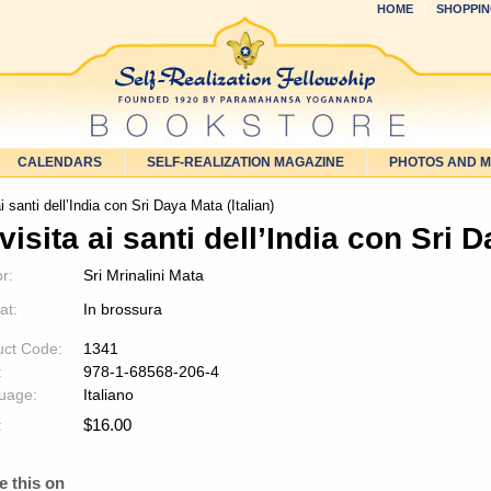
HOME
SHOPPIN
CALENDARS
SELF-REALIZATION MAGAZINE
PHOTOS AND 
i santi dell’India con Sri Daya Mata (Italian)
 visita ai santi dell’India con Sri D
r:
Sri Mrinalini Mata
at:
In brossura
uct Code:
1341
:
978-1-68568-206-4
uage:
Italiano
$
16.00
:
e this on