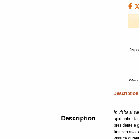
Dispon
Visit
Description
In visita ai s
Description
spirituale. R
presidente e g
fino alla sua 
vissute durant