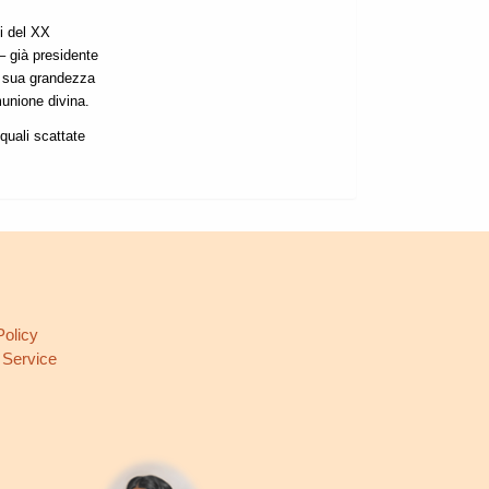
ni del XX
 già presidente
a sua grandezza
unione divina.
quali scattate
L
Policy
 Service