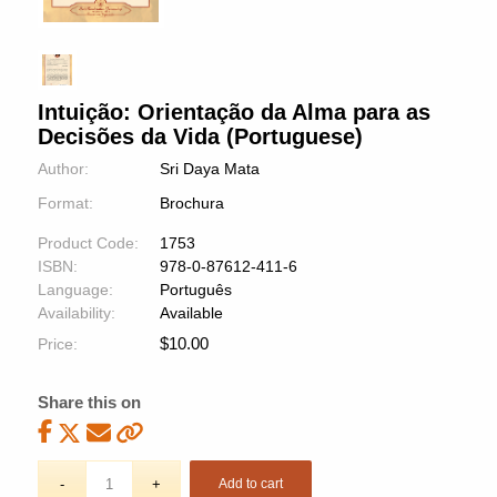
Intuição: Orientação da Alma para as
Decisões da Vida (Portuguese)
Author:
Sri Daya Mata
Format:
Brochura
Product Code:
1753
ISBN:
978-0-87612-411-6
Language:
Português
Availability:
Available
$
10.00
Price:
Share this on
Add to cart