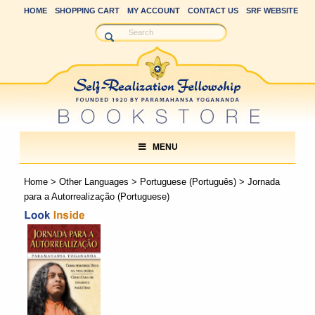
HOME
SHOPPING CART
MY ACCOUNT
CONTACT US
SRF WEBSITE
MENU
Home
>
Other Languages
>
Portuguese (Português)
> Jornada
para a Autorrealização (Portuguese)