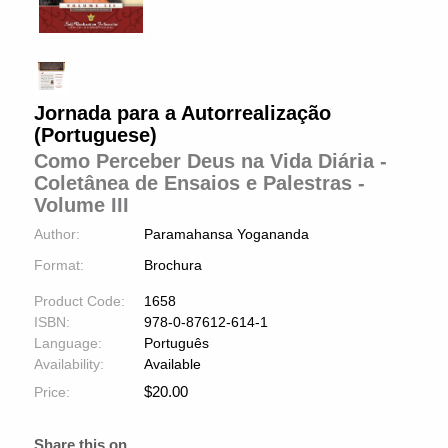
Jornada para a Autorrealização
(Portuguese)
Como Perceber Deus na Vida Diária -
Coletânea de Ensaios e Palestras -
Volume III
Author:
Paramahansa Yogananda
Format:
Brochura
Product Code:
1658
ISBN:
978-0-87612-614-1
Language:
Português
Availability:
Available
$
20.00
Price:
Share this on