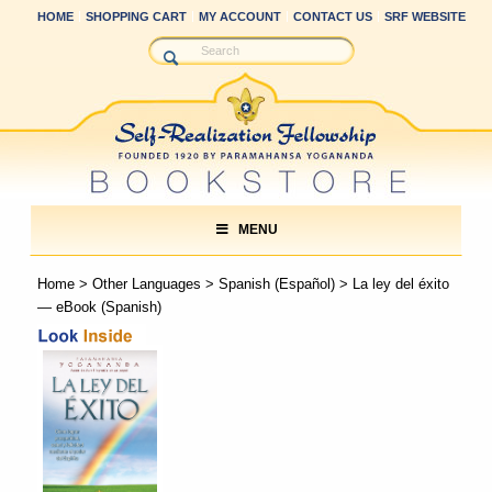
HOME
SHOPPING CART
MY ACCOUNT
CONTACT US
SRF WEBSITE
MENU
Home
>
Other Languages
>
Spanish (Español)
> La ley del éxito
— eBook (Spanish)