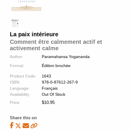
La paix intérieure
Comment être calmement actif et
activement calme
Author:
Paramahansa Yogananda
Format:
Édition brochée
Product Code:
1643
ISBN:
978-0-87612-267-9
Language:
Français
Availability:
Out Of Stock
$
10.95
Price:
Share this on