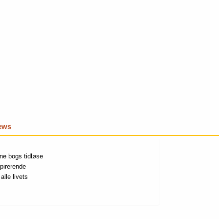
iews
nne bogs tidløse
spirerende
alle livets