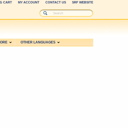
G CART
MY ACCOUNT
CONTACT US
SRF WEBSITE
MORE
OTHER LANGUAGES