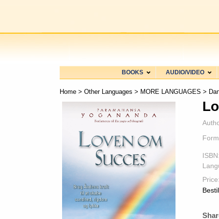
BOOKS
AUDIO/VIDEO
Home
>
Other Languages
>
MORE LANGUAGES
>
Dan
Lo
Autho
Form
ISBN
Lang
Price
Besti
Shar