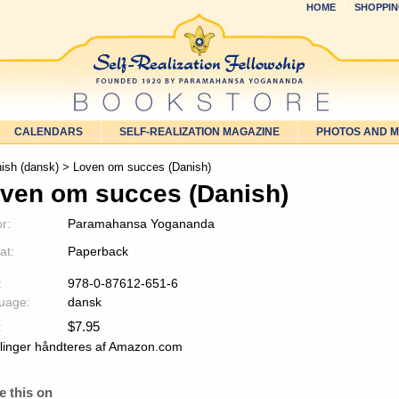
HOME
SHOPPIN
CALENDARS
SELF-REALIZATION MAGAZINE
PHOTOS AND 
ish (dansk)
> Loven om succes (Danish)
ven om succes (Danish)
r:
Paramahansa Yogananda
at:
Paperback
:
978-0-87612-651-6
uage:
dansk
$
7.95
:
llinger håndteres af Amazon.com
e this on