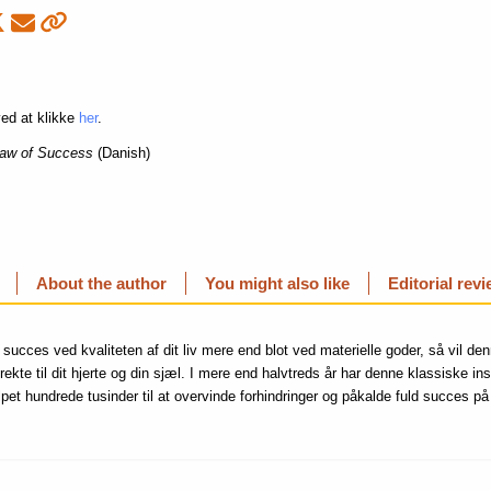
ed at klikke
her
.
Law of Success
(Danish)
About the author
You might also like
Editorial rev
succes ved kvaliteten af dit liv mere end blot ved materielle goder, så vil de
rekte til dit hjerte og din sjæl. I mere end halvtreds år har denne klassiske in
lpet hundrede tusinder til at overvinde forhindringer og påkalde fuld succes på 