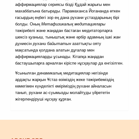
аффирмациялар сериясы бізді Құдай жарығы мен
махаббатына батырады. Парамаханса Йогананда өткен
ғасырдың еңбегі зор ең дана рухани ұстаздарының бірі
болды. Оның
Метафизикалық медитациялары
тәжірибелі және жаңадан бастаған медитаторларға
шексіз қуаныш, тыныштық және әрбір адамның ішкі
жан
дүниесін
рухани байытатын
азаттықты ояту
мақсатында қолдана алатын дұғалар мен
аффирмацияларды ұсынады. Кітапқа жаңадан
бастаушыларға арналған кіріспе нұсқаулар да енгізілген.
Ұсынылған динамикалық медитациялар негізінде
ардақты жарқын Ұстаз өзіміздің жеке тәжірибеміздің
көмегімен күнделікті өміріміздің рухани айналасын
танып, рухани ас-суымызды молайтуды үйрететін
жігерлендіруші нұсқау құрған.