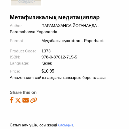
Метафизикалық медитациялар
Author:
ПАРАМАХАНСА ЙОГАНАНДА -
Paramahansa Yogananda
Format:
Мұқабасы жұқа кітап - Paperback
Product Code:
1373
ISBN:
978-0-87612-715-5
Language:
Қазақ
$
10.95
Price:
Amazon.com сайты арқылы тапсырыс бере аласыз
Share this on
Сатып алу үшін, осы жерді
басыңыз
.