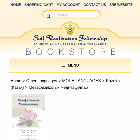
HOME
SHOPPING CART
MY ACCOUNT
CONTACT US
SRF WEBSITE
MENU
Home
>
Other Languages
>
MORE LANGUAGES
>
Kazakh
(Қазақ)
> Метафизикалық медитациялар