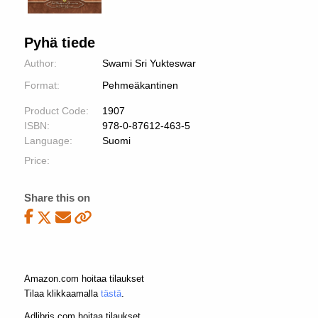
Pyhä tiede
Author:
Swami Sri Yukteswar
Format:
Pehmeäkantinen
Product Code:
1907
ISBN:
978-0-87612-463-5
Language:
Suomi
Price:
Share this on
Amazon.com hoitaa tilaukset
Tilaa klikkaamalla
tästä
.
Adlibris.com hoitaa tilaukset