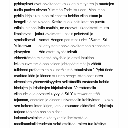
pyhimykset ovat oivaltaneet kaikkien nimitysten ja muotojen
tuolla puolen olevan Ylimmän Todellisuuden. Maailman
pyhiin kirjoituksiin on tallennettu heidän viisauttaan ja
hengellisiä neuvojaan. Koska nuo kirjoitukset on puettu
erilaisiin sanallisiin asuihin, ne eroavat ulkonaisesti mutta
ilmaisevat – jotkut avoimesti, jotkut peitetysti ja
symbolisesti – samat Hengen perustotuudet. ”Swami Sri
Yukteswar – – oli erityisen sopiva oivaltamaan olennaisen
ykseyden – –. Hän asetti pyhät tekstit
virheettömän mielensä pöydälle ja erotti intuition
leikkausveitsellä oppineiden johtopäätelmät ja väärät
tulkinnat profeettojen alkuperäisistä totuuksista.” Pyhä tiede
osoittaa idän ja lännen suurten hengellisten opetusten
olennaisen yhteneväisyyden selittämällä vastaavia kohtia
hindujen ja kristittyjen kirjoituksista. Verrattomalla
viisaudella ja arvostelukyvyllä Sri Yukteswar esittää
tajunnan, energian ja aineen universaalin kehityksen – koko
sen kokemuksen kirjon, jota kutsumme elämäksi. Kirjoittaja
tarjoaa tärkeän pohjan aidosti
kokonaisvaltaiselle käsitykselle ihmisestä ja
maailmankaikkeudesta sekä osoittaa, miten tuo käsitys