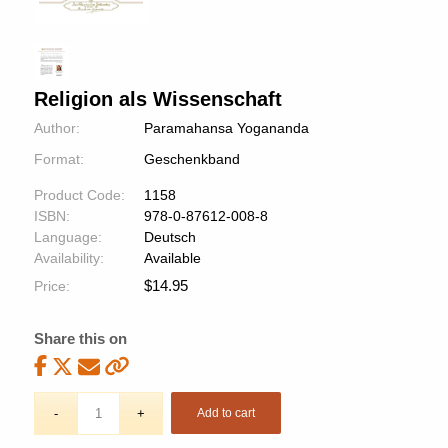
Religion als Wissenschaft
Author:
Paramahansa Yogananda
Format:
Geschenkband
Product Code:
1158
ISBN:
978-0-87612-008-8
Language:
Deutsch
Availability:
Available
$
14.95
Price:
Share this on
Add to cart