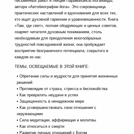
письменных работ и лекций Парамахансы Йогананды,
автора «Автобиографии йога». Это сокровищница
практических наставлений и вдохновения для всех тех,
кто ищет духовной гармонии и уравновешенности. Книга
«Там, где свет», полная ободряющих и ценных советов,
озаряет читателя духовным пониманием, столь
необходимым для преодоления многообразных
трудностей повседневной жизни; она пробуждает
восприятие безграничного потенциала, сокрытого в
каждом из нас.
ТЕМЫ, ОСВЕЩАЕМЫЕ В ЭТОЙ КНИГЕ:
• Обретение силы и мудрости для принятия жизненных
решений
• Противоядие от страха, стресса и беспокойства
• Как превратить неудачи в успех
• Защищенность в ненадежном мире
• Как усовершенствовать свои отношения с
окружающими
• Сила медитации, аффирмации и молитвы
• Как относиться к смерти
• Развитие личных отношений с Богом