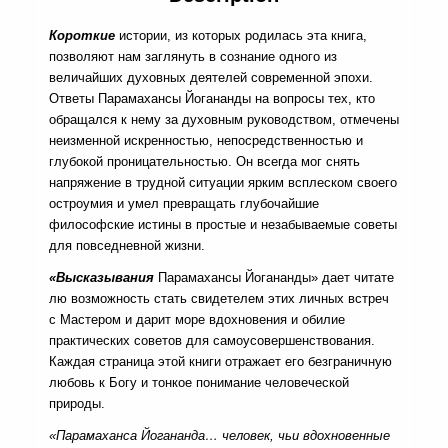
Короткие
истории, из которых родилась эта книга,
позволяют нам заглянуть в сознание одного из
величайших духовных деятелей современной эпохи.
Ответы Парамахансы Йогананды на вопросы тех, кто
обращался к нему за духовным руководством, отмечены
неизменной искренностью, непосредственностью и
глубокой проницательностью. Он всегда мог снять
напряжение в трудной ситуации ярким всплеском своего
остроумия и умел превращать глубочайшие
философские истины в простые и незабываемые советы
для повседневной жизни.
«Высказывания
Парамахансы Йогананды» дает читате
лю возможность стать свидетелем этих личных встреч
с Мастером и дарит море вдохновения и обилие
практических советов для самоусовершенствования.
Каждая страница этой книги отражает его безграничную
любовь к Богу и тонкое понимание человеческой
природы.
«Парамаханса Йогананда… человек, чьи вдохновенные