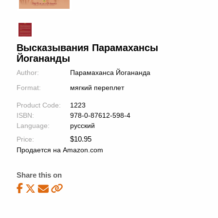
Высказывания Парамахансы
Йогананды
Author:
Парамаханса Йогананда
Format:
мягкий переплет
Product Code:
1223
ISBN:
978-0-87612-598-4
Language:
русский
$
10.95
Price:
Продается на Amazon.com
Share this on