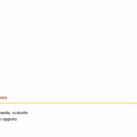
iews
nanda, scaturite
un rapporto