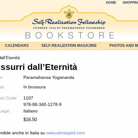
HOME
SHOPPIN
CALENDARS
SELF-REALIZATION MAGAZINE
PHOTOS AND 
all’Eternità
ssurri dall’Eternità
r:
Paramahansa Yogananda
at:
In brossura
uct Code:
1107
:
978-88-340-1278-9
uage:
Italiano
$
16.50
:
nibile anche in Italia su
www.atmaspirit.com