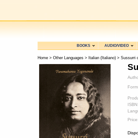
BOOKS
AUDIO/VIDEO
Home
>
Other Languages
>
Italian (Italiano)
> Sussurri d
Su
Autho
Form
Prod
ISBN
Lang
Price
Dispo