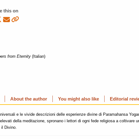
e this on
ers from Eternity
(Italian)
About the author
You might also like
Editorial rev
universali e le vivide descrizioni delle esperienze divine di Paramahansa Yoga
ù elevati della meditazione, spronano i lettori di ogni fede religiosa a coltivare 
il Divino.