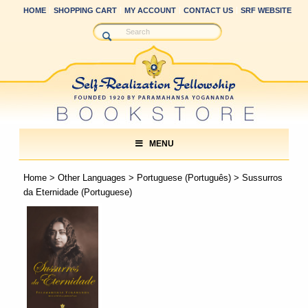
HOME
SHOPPING CART
MY ACCOUNT
CONTACT US
SRF WEBSITE
MENU
Home
>
Other Languages
>
Portuguese (Português)
> Sussurros
da Eternidade (Portuguese)