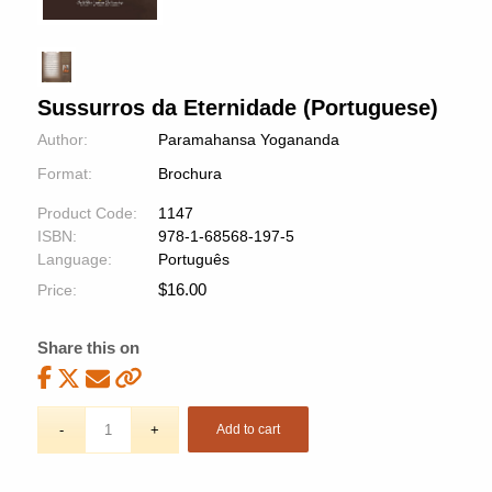
Sussurros da Eternidade (Portuguese)
Author:
Paramahansa Yogananda
Format:
Brochura
Product Code:
1147
ISBN:
978-1-68568-197-5
Language:
Português
$
16.00
Price:
Share this on
Add to cart