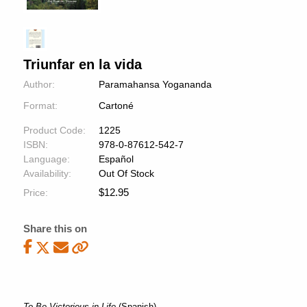
Triunfar en la vida
Author:
Paramahansa Yogananda
Format:
Cartoné
Product Code:
1225
ISBN:
978-0-87612-542-7
Language:
Español
Availability:
Out Of Stock
$
12.95
Price:
Share this on
To Be Victorious in Life
(Spanish)