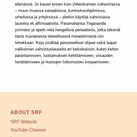
elämässä. Jo kauan ennen kuin yhteiskunnan valtavirrassa
– muun muassa sairaaloissa, kuntoutusohjelmissa,
urheilussa ja yrityksissä – alettiin käyttää vahvistavia
lauseita eli affirmaatioita, Paramahansa Yogananda
ymmärsi ja opetti niitä hengellisiä periaatteita, jotka tekevät
tästä muinaisesta tieteellisestä menetelmästä niin
tehokkaan. Kirja sisältää perusteelliset ohjeet sekä laajan
valikoiman vahvistuslauseita eri tarkoituksiin, kuten kehon
parantamiseen, luottamuksen kehittämiseen, viisauden
herättämiseen ja huonojen tottumusten korjaamiseen.
ABOUT SRF
SRF Website
YouTube Channel