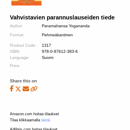
Vahvistavien parannuslauseiden tiede
Author:
Paramahansa Yogananda
Format:
Pehmeäkantinen
Product Code:
1317
ISBN:
978-0-87612-383-6
Language:
Suomi
Price:
Share this on
Amazon.com hoitaa tilaukset
Tilaa klikkaamalla
tästä
.
Adlibris.com hoitaa tilaukset