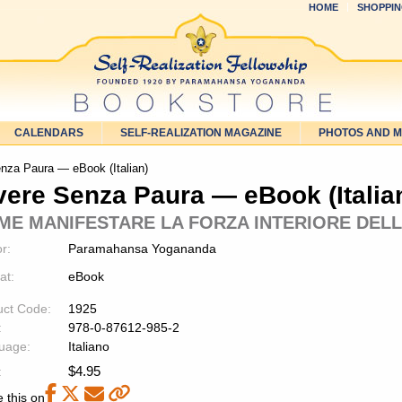
HOME
SHOPPIN
CALENDARS
SELF-REALIZATION MAGAZINE
PHOTOS AND 
nza Paura — eBook (Italian)
vere Senza Paura — eBook (Italia
ME MANIFESTARE LA FORZA INTERIORE DELL
r:
Paramahansa Yogananda
at:
eBook
uct Code:
1925
:
978-0-87612-985-2
uage:
Italiano
$
4.95
:
 this on