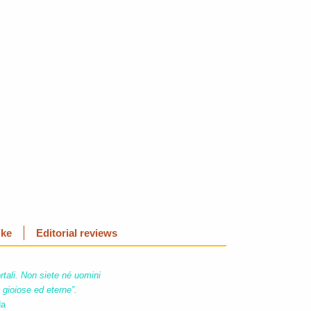
ike
Editorial reviews
tali. Non siete né uomini
gioiose ed eterne”.
da