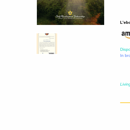
L’eb
Dispo
In br
Livin