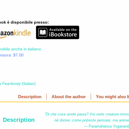
ook è disponibile presso:
nibile anche in italiano:
ossura: $7.00
g Fearlessly
(Italian)
Description
About the author
You might also l
“Di che cosa avete paura? Voi siete creature immor
Description
né donne, come potreste pensare, ma anime 
— Paramahansa Yoganan