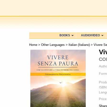
BOOKS
AUDIO/VIDEO
Home
>
Other Languages
>
Italian (Italiano)
> Vivere Se
Vi
CO
Autho
Form
Prod
ISBN
Lang
Price
Share