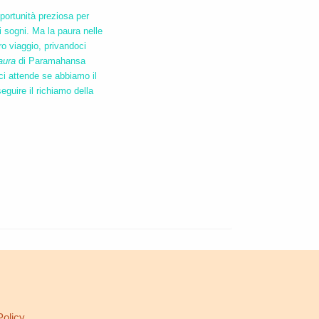
portunità preziosa per
li sogni. Ma la paura nelle
o viaggio, privandoci
aura
di Paramahansa
ci attende se abbiamo il
seguire il richiamo della
L
Policy