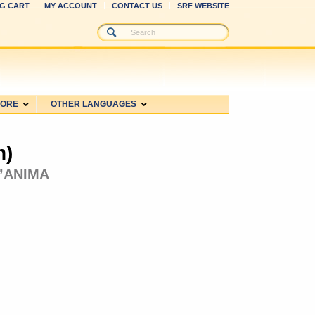
G CART
MY ACCOUNT
CONTACT US
SRF WEBSITE
MORE
OTHER LANGUAGES
n)
’ANIMA