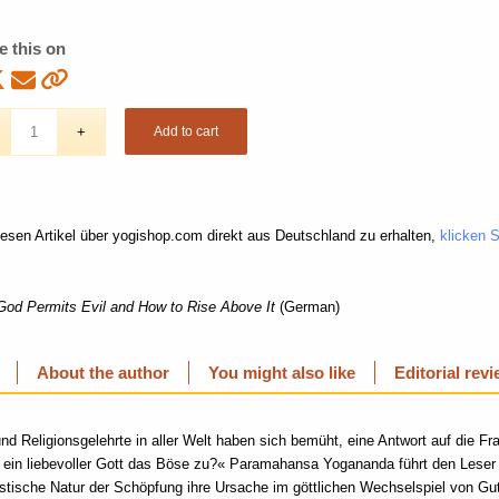
e this on
Add to cart
esen Artikel über yogishop.com direkt aus Deutschland zu erhalten,
klicken Si
od Permits Evil and How to Rise Above It
(German)
About the author
You might also like
Editorial rev
nd Religionsgelehrte in aller Welt haben sich bemüht, eine Antwort auf die Fr
ein liebevoller Gott das Böse zu?« Paramahansa Yogananda führt den Leser 
istische Natur der Schöpfung ihre Ursache im göttlichen Wechselspiel von Gu