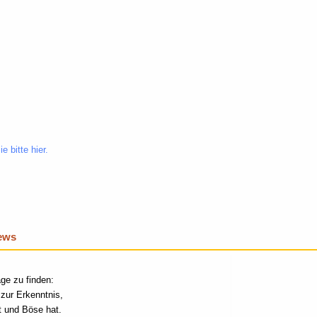
e bitte hier.
iews
age zu finden:
zur Erkenntnis,
t und Böse hat.