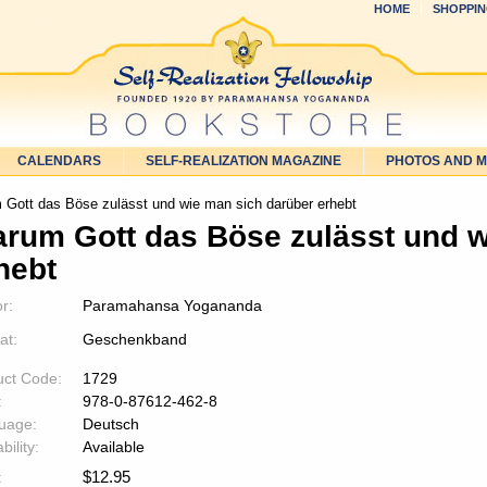
HOME
SHOPPIN
CALENDARS
SELF-REALIZATION MAGAZINE
PHOTOS AND 
Gott das Böse zulässt und wie man sich darüber erhebt
rum Gott das Böse zulässt und w
hebt
r:
Paramahansa Yogananda
at:
Geschenkband
uct Code:
1729
:
978-0-87612-462-8
uage:
Deutsch
bility:
Available
$
12.95
: