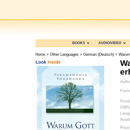
BOOKS
AUDIO/VIDEO
Home
>
Other Languages
>
German (Deutsch)
> Warum 
Wa
er
Autho
Form
Prod
ISBN
Lang
Availa
Price