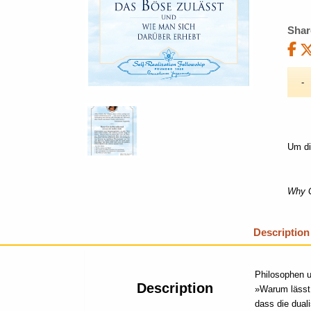
Shar
Um di
Why G
Description
Philosophen u
Description
»Warum lässt 
dass die dual