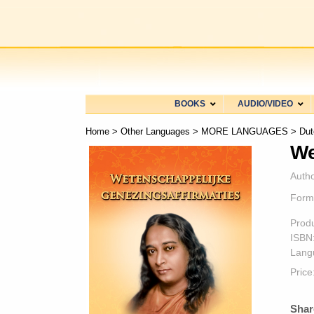
BOOKS
AUDIO/VIDEO
Home
>
Other Languages
>
MORE LANGUAGES
>
Dut
We
Autho
Form
Prod
ISBN
Lang
Price
Shar