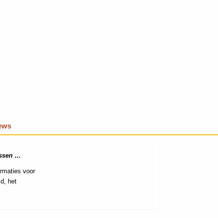
iews
assen …
irmaties voor
d, het