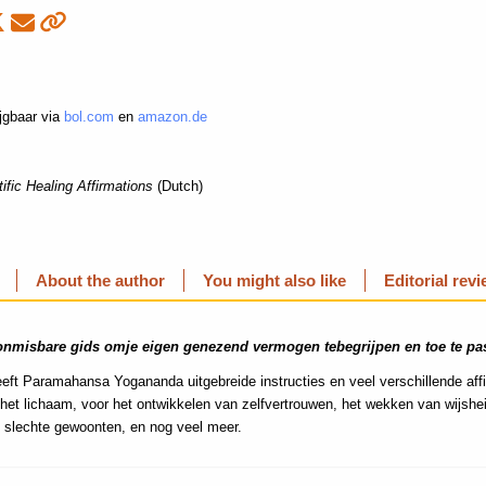
ijgbaar via
bol.com
en
amazon.de
ific Healing Affirmations
(Dutch)
About the author
You might also like
Editorial rev
onmisbare gids omje eigen genezend vermogen tebegrijpen en toe te p
eeft Paramahansa Yogananda uitgebreide instructies en veel verschillende aff
het lichaam, voor het ontwikkelen van zelfvertrouwen, het wekken van wijshei
n slechte gewoonten, en nog veel meer.