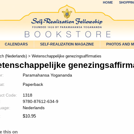
HOME
SHOPPIN
CALENDARS
SELF-REALIZATION MAGAZINE
PHOTOS AND 
ch (Nederlands)
> Wetenschappelijke genezingsaffirmaties
tenschappelijke genezingsaffirm
r:
Paramahansa Yogananda
at:
Paperback
uct Code:
1318
:
9780-87612-634-9
uage:
Nederlands
$
10.95
:
e this on