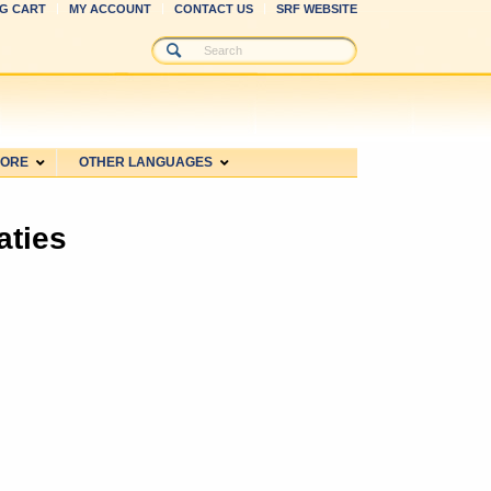
G CART
MY ACCOUNT
CONTACT US
SRF WEBSITE
MORE
OTHER LANGUAGES
aties