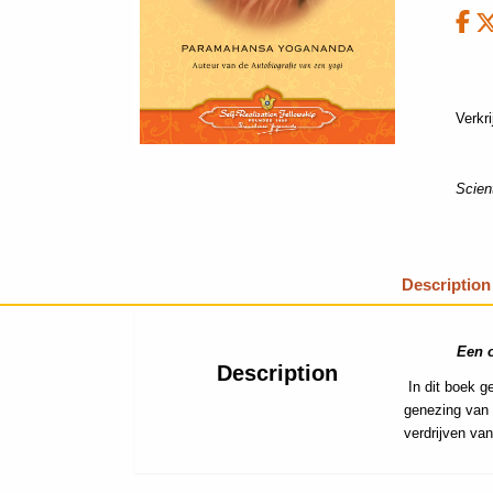
Verkr
Scient
Description
Een 
Description
In dit boek g
genezing van 
verdrijven va